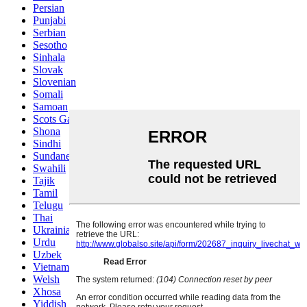
Persian
Punjabi
Serbian
Sesotho
Sinhala
Slovak
Slovenian
Somali
Samoan
Scots Gaelic
Shona
Sindhi
Sundanese
Swahili
Tajik
Tamil
Telugu
Thai
Ukrainian
Urdu
Uzbek
Vietnamese
Welsh
Xhosa
Yiddish