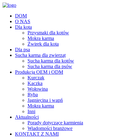
DOM
O NAS
Dla kota
Przysmaki dla kotów
Mokra karma
Żwirek dla kota
Dla psa
Sucha karma dla zwierząt
Sucha karma dla kotów
Sucha karma dla psów
Produkcja OEM i ODM
Kurczak
Kaczka
Wołowina
Ryba
Jagnięcina i wapń
Mokra karma
Inni
Aktualności
Porady dotyczące karmienia
Wiadomości branżowe
KONTAKT Z NAMI