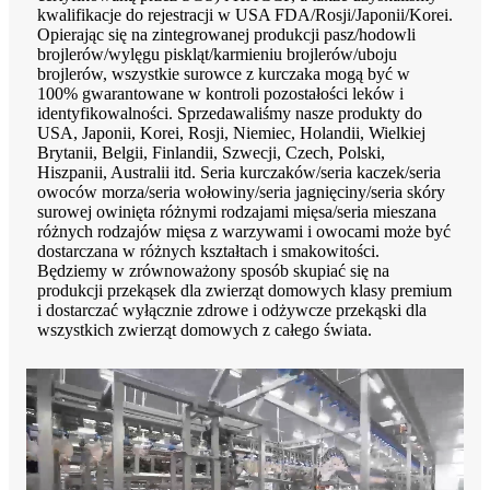
kwalifikacje do rejestracji w USA FDA/Rosji/Japonii/Korei.
Opierając się na zintegrowanej produkcji pasz/hodowli
brojlerów/wylęgu piskląt/karmieniu brojlerów/uboju
brojlerów, wszystkie surowce z kurczaka mogą być w
100% gwarantowane w kontroli pozostałości leków i
identyfikowalności. Sprzedawaliśmy nasze produkty do
USA, Japonii, Korei, Rosji, Niemiec, Holandii, Wielkiej
Brytanii, Belgii, Finlandii, Szwecji, Czech, Polski,
Hiszpanii, Australii itd. Seria kurczaków/seria kaczek/seria
owoców morza/seria wołowiny/seria jagnięciny/seria skóry
surowej owinięta różnymi rodzajami mięsa/seria mieszana
różnych rodzajów mięsa z warzywami i owocami może być
dostarczana w różnych kształtach i smakowitości.
Będziemy w zrównoważony sposób skupiać się na
produkcji przekąsek dla zwierząt domowych klasy premium
i dostarczać wyłącznie zdrowe i odżywcze przekąski dla
wszystkich zwierząt domowych z całego świata.