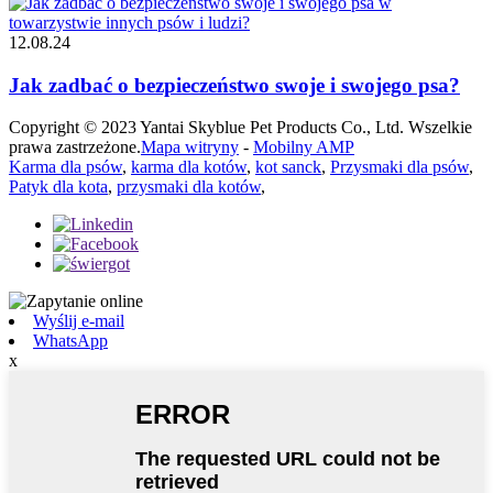
12.08.24
Jak zadbać o bezpieczeństwo swoje i swojego psa?
Copyright © 2023 Yantai Skyblue Pet Products Co., Ltd. Wszelkie
prawa zastrzeżone.
Mapa witryny
-
Mobilny AMP
Karma dla psów
,
karma dla kotów
,
kot sanck
,
Przysmaki dla psów
,
Patyk dla kota
,
przysmaki dla kotów
,
Wyślij e-mail
WhatsApp
x