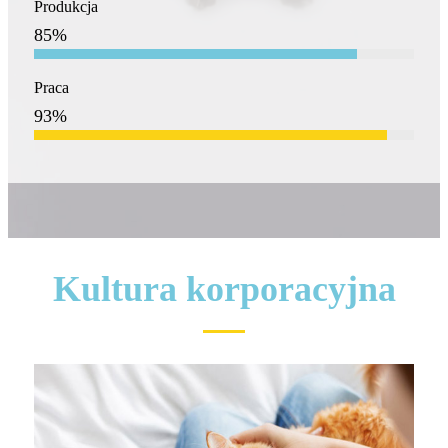
Produkcja
85
%
Praca
93
%
Kultura korporacyjna