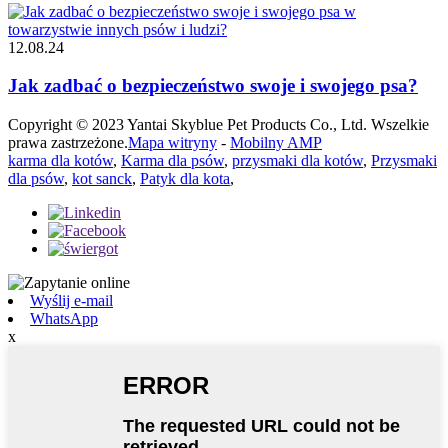
12.08.24
Jak zadbać o bezpieczeństwo swoje i swojego psa?
Copyright © 2023 Yantai Skyblue Pet Products Co., Ltd. Wszelkie
prawa zastrzeżone.
Mapa witryny
-
Mobilny AMP
karma dla kotów
,
Karma dla psów
,
przysmaki dla kotów
,
Przysmaki
dla psów
,
kot sanck
,
Patyk dla kota
,
Wyślij e-mail
WhatsApp
x