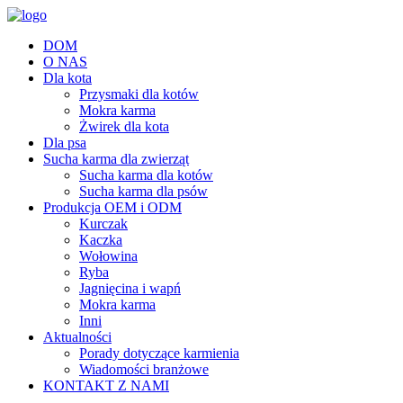
DOM
O NAS
Dla kota
Przysmaki dla kotów
Mokra karma
Żwirek dla kota
Dla psa
Sucha karma dla zwierząt
Sucha karma dla kotów
Sucha karma dla psów
Produkcja OEM i ODM
Kurczak
Kaczka
Wołowina
Ryba
Jagnięcina i wapń
Mokra karma
Inni
Aktualności
Porady dotyczące karmienia
Wiadomości branżowe
KONTAKT Z NAMI