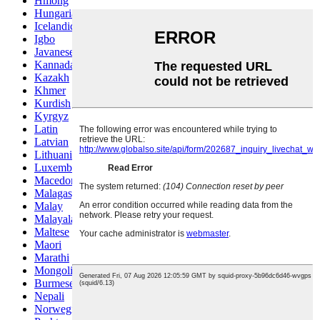
Hmong
Hungarian
Icelandic
Igbo
Javanese
Kannada
Kazakh
Khmer
Kurdish
Kyrgyz
Latin
Latvian
Lithuanian
Luxembou..
Macedonian
Malagasy
Malay
Malayalam
Maltese
Maori
Marathi
Mongolian
Burmese
Nepali
Norwegian