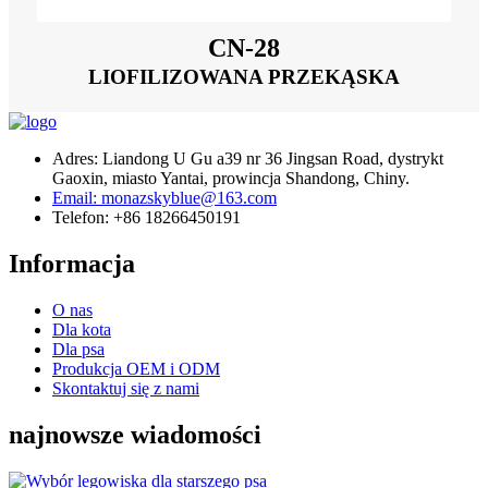
CN-28
LIOFILIZOWANA PRZEKĄSKA
Adres: Liandong U Gu a39 nr 36 Jingsan Road, dystrykt
Gaoxin, miasto Yantai, prowincja Shandong, Chiny.
Email: monazskyblue@163.com
Telefon: +86 18266450191
Informacja
O nas
Dla kota
Dla psa
Produkcja OEM i ODM
Skontaktuj się z nami
najnowsze wiadomości