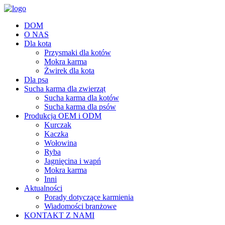
DOM
O NAS
Dla kota
Przysmaki dla kotów
Mokra karma
Żwirek dla kota
Dla psa
Sucha karma dla zwierząt
Sucha karma dla kotów
Sucha karma dla psów
Produkcja OEM i ODM
Kurczak
Kaczka
Wołowina
Ryba
Jagnięcina i wapń
Mokra karma
Inni
Aktualności
Porady dotyczące karmienia
Wiadomości branżowe
KONTAKT Z NAMI