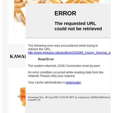
CD-35A
KAWAŁKI Z KURCZAKA I DORSZA DLA
PSA