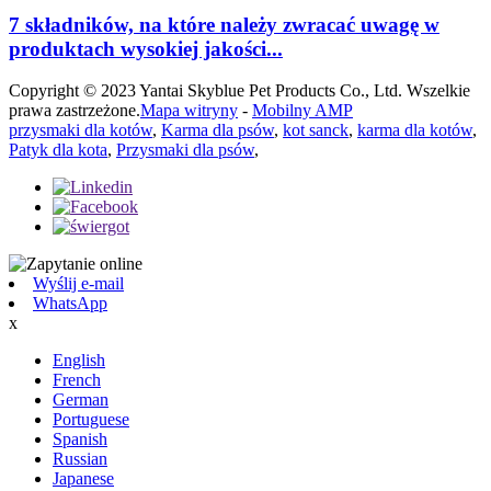
7 składników, na które należy zwracać uwagę w
produktach wysokiej jakości...
Copyright © 2023 Yantai Skyblue Pet Products Co., Ltd. Wszelkie
prawa zastrzeżone.
Mapa witryny
-
Mobilny AMP
przysmaki dla kotów
,
Karma dla psów
,
kot sanck
,
karma dla kotów
,
Patyk dla kota
,
Przysmaki dla psów
,
Wyślij e-mail
WhatsApp
x
English
French
German
Portuguese
Spanish
Russian
Japanese