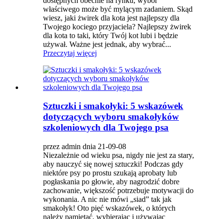
dostępnych obecnie na rynku, wybór
właściwego może być mylącym zadaniem. Skąd
wiesz, jaki żwirek dla kota jest najlepszy dla
Twojego kociego przyjaciela? Najlepszy żwirek
dla kota to taki, który Twój kot lubi i będzie
używał. Ważne jest jednak, aby wybrać...
Przeczytaj więcej
Sztuczki i smakołyki: 5 wskazówek
dotyczących wyboru smakołyków
szkoleniowych dla Twojego psa
przez admin dnia 21-09-08
Niezależnie od wieku psa, nigdy nie jest za stary,
aby nauczyć się nowej sztuczki! Podczas gdy
niektóre psy po prostu szukają aprobaty lub
pogłaskania po głowie, aby nagrodzić dobre
zachowanie, większość potrzebuje motywacji do
wykonania. A nic nie mówi „siad” tak jak
smakołyk! Oto pięć wskazówek, o których
należy pamiętać, wybierając i używając