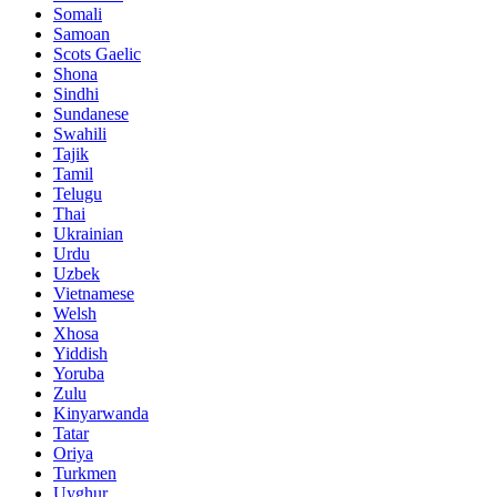
Somali
Samoan
Scots Gaelic
Shona
Sindhi
Sundanese
Swahili
Tajik
Tamil
Telugu
Thai
Ukrainian
Urdu
Uzbek
Vietnamese
Welsh
Xhosa
Yiddish
Yoruba
Zulu
Kinyarwanda
Tatar
Oriya
Turkmen
Uyghur