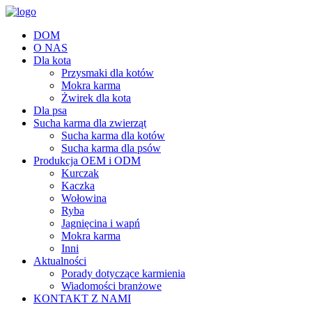
DOM
O NAS
Dla kota
Przysmaki dla kotów
Mokra karma
Żwirek dla kota
Dla psa
Sucha karma dla zwierząt
Sucha karma dla kotów
Sucha karma dla psów
Produkcja OEM i ODM
Kurczak
Kaczka
Wołowina
Ryba
Jagnięcina i wapń
Mokra karma
Inni
Aktualności
Porady dotyczące karmienia
Wiadomości branżowe
KONTAKT Z NAMI