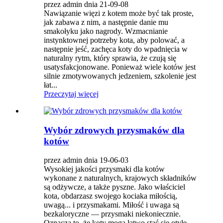
przez admin dnia 21-09-08
Nawiązanie więzi z kotem może być tak proste,
jak zabawa z nim, a następnie danie mu
smakołyku jako nagrody. Wzmacnianie
instynktownej potrzeby kota, aby polować, a
następnie jeść, zachęca koty do wpadnięcia w
naturalny rytm, który sprawia, że ​​czują się
usatysfakcjonowane. Ponieważ wiele kotów jest
silnie zmotywowanych jedzeniem, szkolenie jest
łat...
Przeczytaj więcej
Wybór zdrowych przysmaków dla
kotów
przez admin dnia 19-06-03
Wysokiej jakości przysmaki dla kotów
wykonane z naturalnych, krajowych składników
są odżywcze, a także pyszne. Jako właściciel
kota, obdarzasz swojego kociaka miłością,
uwagą... i przysmakami. Miłość i uwaga są
bezkaloryczne — przysmaki niekoniecznie.
Oznacza to, że koty mogą łatwo stać się otyłe.