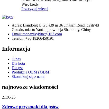
Więc kiedy...
Przeczytaj więcej
Adres: Liandong U Gu a39 nr 36 Jingsan Road, dystrykt
Gaoxin, miasto Yantai, prowincja Shandong, Chiny.
Email: monazskyblue@163.com
Telefon: +86 18266450191
Informacja
O nas
Dla kota
Dla psa
Produkcja OEM i ODM
Skontaktuj się z nami
najnowsze wiadomości
21.05.25
Zdrowe przysmaki dla psów