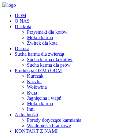
DOM
O NAS
Dla kota
Przysmaki dla kotów
Mokra karma
Żwirek dla kota
Dla psa
Sucha karma dla zwierząt
Sucha karma dla kotów
Sucha karma dla psów
Produkcja OEM i ODM
Kurczak
Kaczka
Wołowina
Ryba
Jagnięcina i wapń
Mokra karma
Inni
Aktualności
Porady dotyczące karmienia
Wiadomości branżowe
KONTAKT Z NAMI