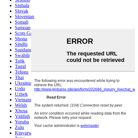
Sinhala
Slovak
Slovenian
Somali
Samoan
Scots Gaelic
Shona
Sindhi
Sundanese
Swahili
Tajik
Tamil
Telugu
Thai
Ukrainian
Urdu
Uzbek
Vietnamese
Welsh
Xhosa
Yiddish
Yoruba
Zulu
Kinyarwanda