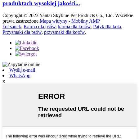
produktach wysokiej jakości...
Copyright © 2023 Yantai Skyblue Pet Products Co., Ltd. Wszelkie
prawa zastrzeżone.
Mapa witryny
-
Mobilny AMP
kot sanck
,
Karma dla psów
,
karma dla kotów
,
Patyk dla kota
,
Przysmaki dla psów
,
przysmaki dla kotów
,
Wyślij e-mail
WhatsApp
x