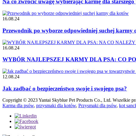
Na co zwrócić uwagę wybierając karmę dla starszego
16.08.24
Przewodnik po wyborze odpowiedniej suchej karmy 
16.08.24
WYBÓR NAJLEPSZEJ KARMY DLA PSA: CO POW
12.08.24
Jak zadbać o bezpieczeństwo swoje i swojego psa?
Copyright © 2023 Yantai Skyblue Pet Products Co., Ltd. Wszelkie pr
Karma dla psów
,
przysmaki dla kotów
,
Przysmaki dla psów
,
kot sanc