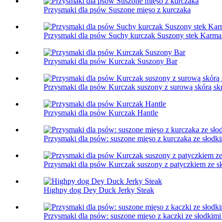
Przysmaki dla psów Suszone mięso z kurczaka
Przysmaki dla psów Suchy kurczak Suszony stek Karma 
Przysmaki dla psów Kurczak Suszony Bar
Przysmaki dla psów Kurczak suszony z surową skórą sk
Przysmaki dla psów Kurczak Hantle
Przysmaki dla psów: suszone mięso z kurczaka ze słodk
Przysmaki dla psów Kurczak suszony z patyczkiem ze s
Highpy dog ​​Dey Duck Jerky Steak
Przysmaki dla psów: suszone mięso z kaczki ze słodkim