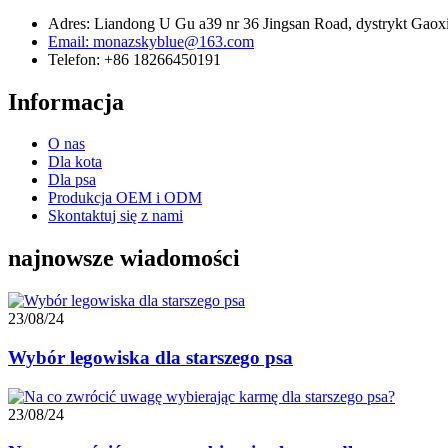
Adres: Liandong U Gu a39 nr 36 Jingsan Road, dystrykt Gaoxi
Email: monazskyblue@163.com
Telefon: +86 18266450191
Informacja
O nas
Dla kota
Dla psa
Produkcja OEM i ODM
Skontaktuj się z nami
najnowsze wiadomości
23/08/24
Wybór legowiska dla starszego psa
23/08/24