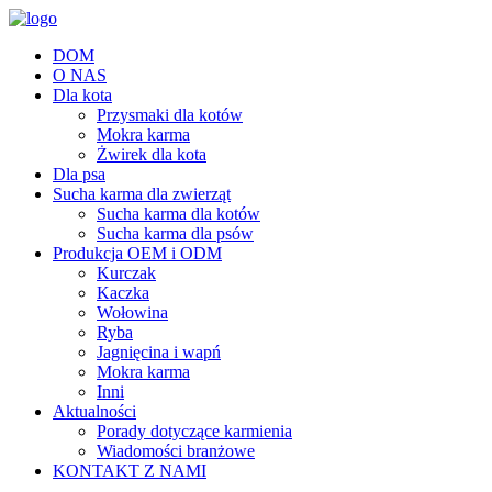
DOM
O NAS
Dla kota
Przysmaki dla kotów
Mokra karma
Żwirek dla kota
Dla psa
Sucha karma dla zwierząt
Sucha karma dla kotów
Sucha karma dla psów
Produkcja OEM i ODM
Kurczak
Kaczka
Wołowina
Ryba
Jagnięcina i wapń
Mokra karma
Inni
Aktualności
Porady dotyczące karmienia
Wiadomości branżowe
KONTAKT Z NAMI