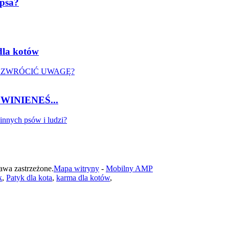
 psa?
dla kotów
INIENEŚ...
awa zastrzeżone.
Mapa witryny
-
Mobilny AMP
k
,
Patyk dla kota
,
karma dla kotów
,