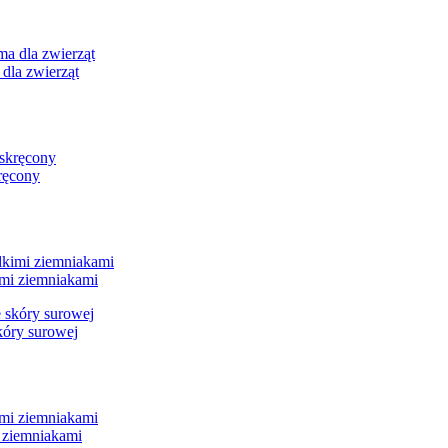
dla zwierząt
ręcony
imi ziemniakami
kóry surowej
i ziemniakami