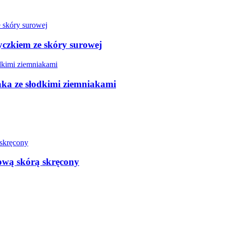
yczkiem ze skóry surowej
aka ze słodkimi ziemniakami
ową skórą skręcony