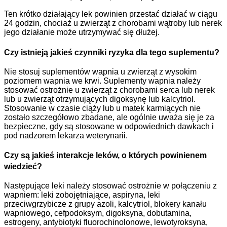
Ten krótko działający lek powinien przestać działać w ciągu
24 godzin, chociaż u zwierząt z chorobami wątroby lub nerek
jego działanie może utrzymywać się dłużej.
Czy istnieją jakieś czynniki ryzyka dla tego suplementu?
Nie stosuj suplementów wapnia u zwierząt z wysokim
poziomem wapnia we krwi. Suplementy wapnia należy
stosować ostrożnie u zwierząt z chorobami serca lub nerek
lub u zwierząt otrzymujących digoksynę lub kalcytriol.
Stosowanie w czasie ciąży lub u matek karmiących nie
zostało szczegółowo zbadane, ale ogólnie uważa się je za
bezpieczne, gdy są stosowane w odpowiednich dawkach i
pod nadzorem lekarza weterynarii.
Czy są jakieś interakcje leków, o których powinienem
wiedzieć?
Następujące leki należy stosować ostrożnie w połączeniu z
wapniem: leki zobojętniające, aspiryna, leki
przeciwgrzybicze z grupy azoli, kalcytriol, blokery kanału
wapniowego, cefpodoksym, digoksyna, dobutamina,
estrogeny, antybiotyki fluorochinolonowe, lewotyroksyna,