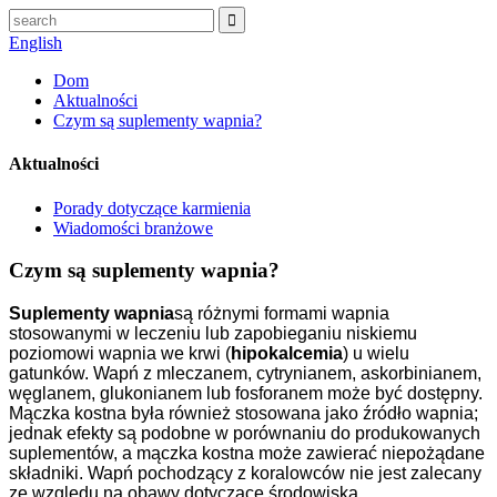
English
Dom
Aktualności
Czym są suplementy wapnia?
Aktualności
Porady dotyczące karmienia
Wiadomości branżowe
Czym są suplementy wapnia?
Suplementy wapnia
są różnymi formami wapnia
stosowanymi w leczeniu lub zapobieganiu niskiemu
poziomowi wapnia we krwi (
hipokalcemia
) u wielu
gatunków. Wapń z mleczanem, cytrynianem, askorbinianem,
węglanem, glukonianem lub fosforanem może być dostępny.
Mączka kostna była również stosowana jako źródło wapnia;
jednak efekty są podobne w porównaniu do produkowanych
suplementów, a mączka kostna może zawierać niepożądane
składniki. Wapń pochodzący z koralowców nie jest zalecany
ze względu na obawy dotyczące środowiska.