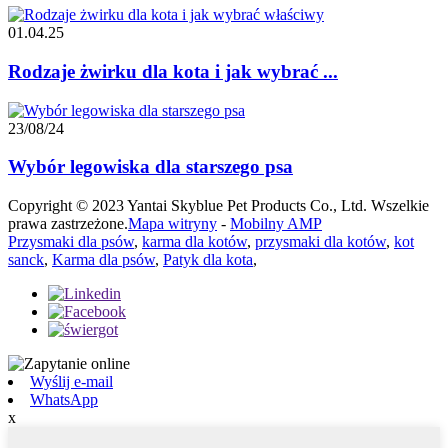
01.04.25
Rodzaje żwirku dla kota i jak wybrać ...
23/08/24
Wybór legowiska dla starszego psa
Copyright © 2023 Yantai Skyblue Pet Products Co., Ltd. Wszelkie
prawa zastrzeżone.
Mapa witryny
-
Mobilny AMP
Przysmaki dla psów
,
karma dla kotów
,
przysmaki dla kotów
,
kot
sanck
,
Karma dla psów
,
Patyk dla kota
,
Wyślij e-mail
WhatsApp
x