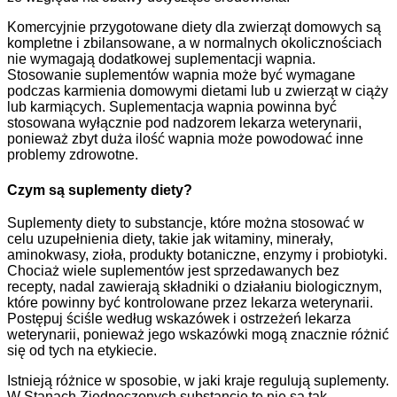
Komercyjnie przygotowane diety dla zwierząt domowych są
kompletne i zbilansowane, a w normalnych okolicznościach
nie wymagają dodatkowej suplementacji wapnia.
Stosowanie suplementów wapnia może być wymagane
podczas karmienia domowymi dietami lub u zwierząt w ciąży
lub karmiących. Suplementacja wapnia powinna być
stosowana wyłącznie pod nadzorem lekarza weterynarii,
ponieważ zbyt duża ilość wapnia może powodować inne
problemy zdrowotne.
Czym są suplementy diety?
Suplementy diety to substancje, które można stosować w
celu uzupełnienia diety, takie jak witaminy, minerały,
aminokwasy, zioła, produkty botaniczne, enzymy i probiotyki.
Chociaż wiele suplementów jest sprzedawanych bez
recepty, nadal zawierają składniki o działaniu biologicznym,
które powinny być kontrolowane przez lekarza weterynarii.
Postępuj ściśle według wskazówek i ostrzeżeń lekarza
weterynarii, ponieważ jego wskazówki mogą znacznie różnić
się od tych na etykiecie.
Istnieją różnice w sposobie, w jaki kraje regulują suplementy.
W Stanach Zjednoczonych substancje te nie są tak