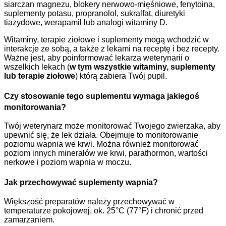
siarczan magnezu, blokery nerwowo-mięśniowe, fenytoina,
suplementy potasu, propranolol, sukralfat, diuretyki
tiazydowe, werapamil lub analogi witaminy D.
Witaminy, terapie ziołowe i suplementy mogą wchodzić w
interakcje ze sobą, a także z lekami na receptę i bez recepty.
Ważne jest, aby poinformować lekarza weterynarii o
wszelkich lekach (
w tym wszystkie witaminy, suplementy
lub terapie ziołowe
) którą zabiera Twój pupil.
Czy stosowanie tego suplementu wymaga jakiegoś
monitorowania?
Twój weterynarz może monitorować Twojego zwierzaka, aby
upewnić się, że lek działa. Obejmuje to monitorowanie
poziomu wapnia we krwi. Można również monitorować
poziom innych minerałów we krwi, parathormon, wartości
nerkowe i poziom wapnia w moczu.
Jak przechowywać suplementy wapnia?
Większość preparatów należy przechowywać w
temperaturze pokojowej, ok. 25°C (77°F) i chronić przed
zamarzaniem.