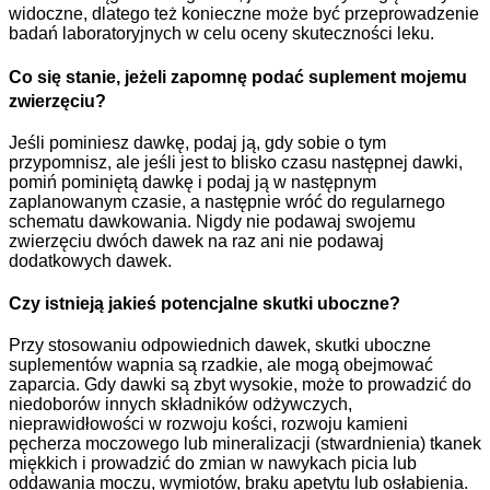
widoczne, dlatego też konieczne może być przeprowadzenie
badań laboratoryjnych w celu oceny skuteczności leku.
Co się stanie, jeżeli zapomnę podać suplement mojemu
zwierzęciu?
Jeśli pominiesz dawkę, podaj ją, gdy sobie o tym
przypomnisz, ale jeśli jest to blisko czasu następnej dawki,
pomiń pominiętą dawkę i podaj ją w następnym
zaplanowanym czasie, a następnie wróć do regularnego
schematu dawkowania. Nigdy nie podawaj swojemu
zwierzęciu dwóch dawek na raz ani nie podawaj
dodatkowych dawek.
Czy istnieją jakieś potencjalne skutki uboczne?
Przy stosowaniu odpowiednich dawek, skutki uboczne
suplementów wapnia są rzadkie, ale mogą obejmować
zaparcia. Gdy dawki są zbyt wysokie, może to prowadzić do
niedoborów innych składników odżywczych,
nieprawidłowości w rozwoju kości, rozwoju kamieni
pęcherza moczowego lub mineralizacji (stwardnienia) tkanek
miękkich i prowadzić do zmian w nawykach picia lub
oddawania moczu, wymiotów, braku apetytu lub osłabienia.