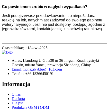
Co powinienem zrobić w nagłych wypadkach?
Jeśli podejrzewasz przedawkowanie lub niepożądaną
reakcję na lek, natychmiast zadzwoń do swojego gabinetu
weterynaryjnego. Jeśli nie jest dostępny, postępuj zgodnie z
jego wskazówkami, kontaktując się z placówką ratunkową.
Czas publikacji: 18-kwi-2025
Adres: Liandong U Gu a39 nr 36 Jingsan Road, dystrykt
Gaoxin, miasto Yantai, prowincja Shandong, Chiny.
Email: monazskyblue@163.com
Telefon: +86 18266450191
Informacja
O nas
Dla kota
Dla psa
Produkcja OEM i ODM