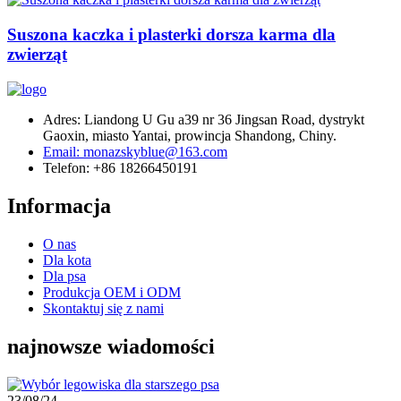
Suszona kaczka i plasterki dorsza karma dla
zwierząt
Adres: Liandong U Gu a39 nr 36 Jingsan Road, dystrykt
Gaoxin, miasto Yantai, prowincja Shandong, Chiny.
Email: monazskyblue@163.com
Telefon: +86 18266450191
Informacja
O nas
Dla kota
Dla psa
Produkcja OEM i ODM
Skontaktuj się z nami
najnowsze wiadomości
23/08/24