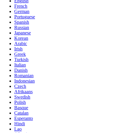
English
French
German
Portuguese
Spanish
Russian
Japanese
Korean
Arabic
Irish
Greek
Turkish
Italian
Danish
Romanian
Indonesian
Czech
Afrikaans
Swedish
Polish
Basque
Catalan
Esperanto
Hindi
Lao