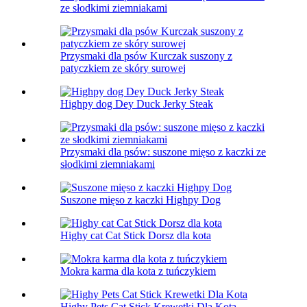
ze słodkimi ziemniakami
Przysmaki dla psów Kurczak suszony z
patyczkiem ze skóry surowej
Highpy dog ​​Dey Duck Jerky Steak
Przysmaki dla psów: suszone mięso z kaczki ze
słodkimi ziemniakami
Suszone mięso z kaczki Highpy Dog
Highy cat Cat Stick Dorsz dla kota
Mokra karma dla kota z tuńczykiem
Highy Pets Cat Stick Krewetki Dla Kota