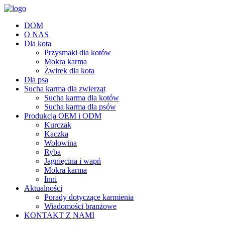
DOM
O NAS
Dla kota
Przysmaki dla kotów
Mokra karma
Żwirek dla kota
Dla psa
Sucha karma dla zwierząt
Sucha karma dla kotów
Sucha karma dla psów
Produkcja OEM i ODM
Kurczak
Kaczka
Wołowina
Ryba
Jagnięcina i wapń
Mokra karma
Inni
Aktualności
Porady dotyczące karmienia
Wiadomości branżowe
KONTAKT Z NAMI