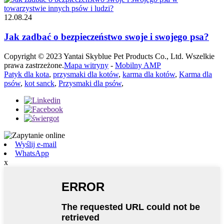
12.08.24
Jak zadbać o bezpieczeństwo swoje i swojego psa?
Copyright © 2023 Yantai Skyblue Pet Products Co., Ltd. Wszelkie
prawa zastrzeżone.
Mapa witryny
-
Mobilny AMP
Patyk dla kota
,
przysmaki dla kotów
,
karma dla kotów
,
Karma dla
psów
,
kot sanck
,
Przysmaki dla psów
,
Wyślij e-mail
WhatsApp
x