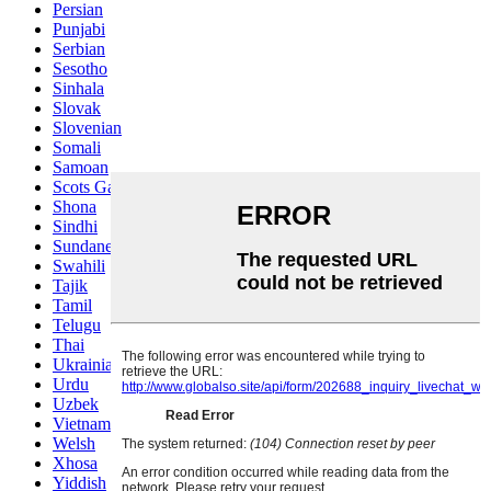
Persian
Punjabi
Serbian
Sesotho
Sinhala
Slovak
Slovenian
Somali
Samoan
Scots Gaelic
Shona
Sindhi
Sundanese
Swahili
Tajik
Tamil
Telugu
Thai
Ukrainian
Urdu
Uzbek
Vietnamese
Welsh
Xhosa
Yiddish