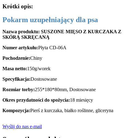
Krótki opis:
Pokarm uzupełniający dla psa
Nazwa produktu: SUSZONE MIĘSO Z KURCZAKA Z
SKÓRĄ SKRĘCANĄ
Numer artykułu:
Płyta CD-06A
Pochodzenie:
Chiny
Masa netto:
150g/worek
Specyfikacja:
Dostosowane
Rozmiar torby:
255*180*80mm, Dostosowane
Okres przydatności do spożycia:
18 miesięcy
Kompozycja:
Pierś z kurczaka, białko roślinne, gliceryna
Wyślij do nas e-mail