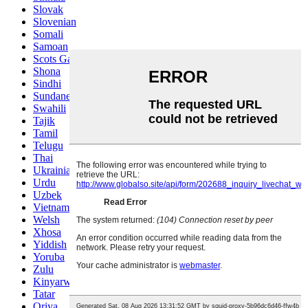
Slovak
Slovenian
Somali
Samoan
Scots Gaelic
Shona
Sindhi
Sundanese
Swahili
Tajik
Tamil
Telugu
Thai
Ukrainian
Urdu
Uzbek
Vietnamese
Welsh
Xhosa
Yiddish
Yoruba
Zulu
Kinyarwanda
Tatar
Oriya