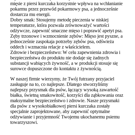
mięsie z piersi kurczaka korzystnie wpływa na wchłanianie
pokarmu przez przewód pokarmowy psa, a jednocześnie
dostarcza mu energii.
Dobry smak: Stosujemy metodę pieczenia w niskiej
temperaturze, która pozwala zrównoważyć wartości
odżywcze, zapewnić smaczne mięso i poprawić apetyt psa.
Zęby trzonowe i wzmocnienie zębów: Mięso jest pyszne, a
jednocześnie zaspokaja potrzeby zębów psa, odświeża
oddech i wzmacnia relacje z właścicielem.
Zdrowie i bezpieczeństwo: W celu zapewnienia zdrowia i
bezpieczeństwa do produktu nie dodaje się żadnych
substancji wabiących żywność, a w produkcji stosuje się
surowce dopuszczone do kontaktu z żywnością.
W naszej firmie wierzymy, że Twój futrzany przyjaciel
zasługuje na to, co najlepsze. Dlatego stworzyliśmy
najlepszy przysmak dla psów, łączący wysoką zawartość
białka, świetną smakowitość, korzyści dla ząbkowania oraz
maksymalne bezpieczeństwo i zdrowie. Nasze przysmaki
dla psów z wysokobiałkowej piersi kurczaka zostały
specjalnie zaprojektowane, aby zapewnić optymalne
odżywianie i przyjemność Twojemu ukochanemu psiemu
towarzyszowi.