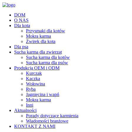
DOM
O NAS
Dla kota
Przysmaki dla kotów
Mokra karma
Żwirek dla kota
Dla psa
Sucha karma dla zwierząt
Sucha karma dla kotów
Sucha karma dla psów
Produkcja OEM i ODM
Kurczak
Kaczka
Wołowina
Ryba
Jagnięcina i wapń
Mokra karma
Inni
Aktualności
Porady dotyczące karmienia
Wiadomości branżowe
KONTAKT Z NAMI