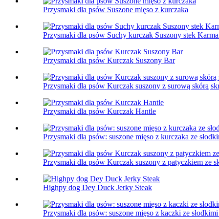
Przysmaki dla psów Suszone mięso z kurczaka
Przysmaki dla psów Suchy kurczak Suszony stek Karma 
Przysmaki dla psów Kurczak Suszony Bar
Przysmaki dla psów Kurczak suszony z surową skórą sk
Przysmaki dla psów Kurczak Hantle
Przysmaki dla psów: suszone mięso z kurczaka ze słodk
Przysmaki dla psów Kurczak suszony z patyczkiem ze s
Highpy dog ​​Dey Duck Jerky Steak
Przysmaki dla psów: suszone mięso z kaczki ze słodkim