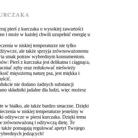
KURCZAKA
j pierś z kurczaka o wysokiej zawartości
alne i może w każdej chwili uzupełnić energię u
enia w niskiej temperaturze nie tylko
 odżywcze, ale także sprzyja zrównoważonemu
awia smak potraw wybrednym konsumentom.
w: Pierś z kurczaka jest delikatna i ciągnąca,
macniać zęby oraz redukować nieświeży
oić mięsożerną naturę psa, jest miękka i
uścić.
dukcie nie dodano żadnych substancji
o składniki jadalne dla ludzi, więc możesz
te w białko, ale także bardzo smaczne. Dzięki
eczenia w niskiej temperaturze jesteśmy w
ki odżywcze w piersi kurczaka. Dzięki temu
uje zrównoważoną i odżywczą dietę. Te
le także pomagają regulować apetyt Twojego
 wybrednych jedzących!