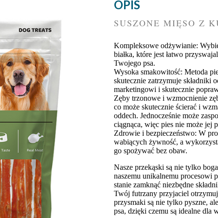
OPIS
SUSZONE MIĘSO Z 
Kompleksowe odżywianie: Wybiera
białka, które jest łatwo przyswaj
Twojego psa.
Wysoka smakowitość: Metoda piecz
skutecznie zatrzymuje składniki
marketingowi i skutecznie popr
Zęby trzonowe i wzmocnienie zębó
co może skutecznie ścierać i wz
oddech. Jednocześnie może zaspok
ciągnąca, więc pies nie może jej p
Zdrowie i bezpieczeństwo: W pro
wabiących żywność, a wykorzystan
go spożywać bez obaw.
Nasze przekąski są nie tylko boga
naszemu unikalnemu procesowi pi
stanie zamknąć niezbędne składni
Twój futrzany przyjaciel otrzym
przysmaki są nie tylko pyszne, a
psa, dzięki czemu są idealne dla