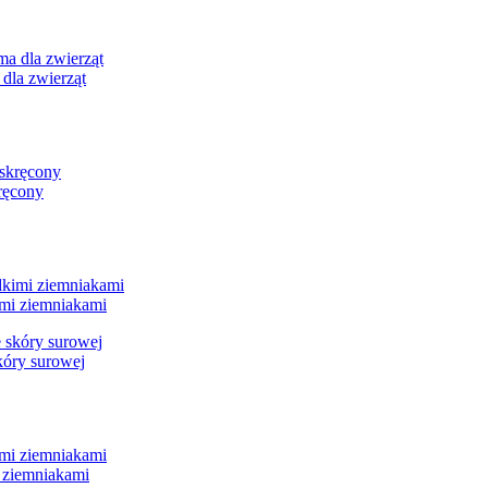
dla zwierząt
ręcony
imi ziemniakami
kóry surowej
i ziemniakami