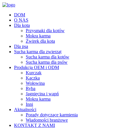
DOM
O NAS
Dla kota
Przysmaki dla kotów
Mokra karma
Żwirek dla kota
Dla psa
Sucha karma dla zwierząt
Sucha karma dla kotów
Sucha karma dla psów
Produkcja OEM i ODM
Kurczak
Kaczka
Wołowina
Ryba
Jagnięcina i wapń
Mokra karma
Inni
Aktualności
Porady dotyczące karmienia
Wiadomości branżowe
KONTAKT Z NAMI