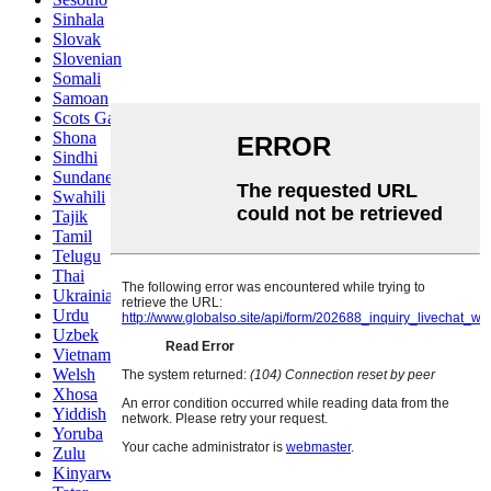
Sinhala
Slovak
Slovenian
Somali
Samoan
Scots Gaelic
Shona
Sindhi
Sundanese
Swahili
Tajik
Tamil
Telugu
Thai
Ukrainian
Urdu
Uzbek
Vietnamese
Welsh
Xhosa
Yiddish
Yoruba
Zulu
Kinyarwanda