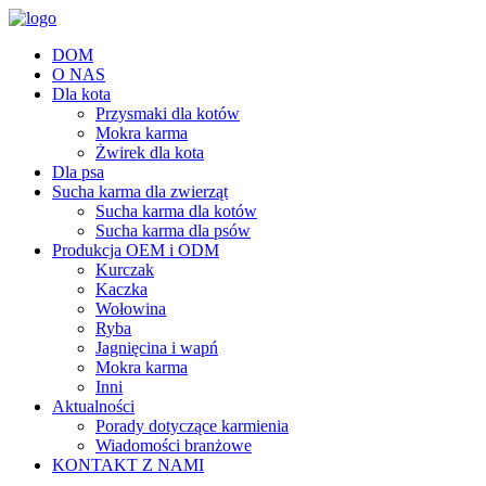
DOM
O NAS
Dla kota
Przysmaki dla kotów
Mokra karma
Żwirek dla kota
Dla psa
Sucha karma dla zwierząt
Sucha karma dla kotów
Sucha karma dla psów
Produkcja OEM i ODM
Kurczak
Kaczka
Wołowina
Ryba
Jagnięcina i wapń
Mokra karma
Inni
Aktualności
Porady dotyczące karmienia
Wiadomości branżowe
KONTAKT Z NAMI