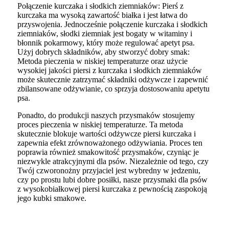
Połączenie kurczaka i słodkich ziemniaków: Pierś z
kurczaka ma wysoką zawartość białka i jest łatwa do
przyswojenia. Jednocześnie połączenie kurczaka i słodkich
ziemniaków, słodki ziemniak jest bogaty w witaminy i
błonnik pokarmowy, który może regulować apetyt psa.
Użyj dobrych składników, aby stworzyć dobry smak:
Metoda pieczenia w niskiej temperaturze oraz użycie
wysokiej jakości piersi z kurczaka i słodkich ziemniaków
może skutecznie zatrzymać składniki odżywcze i zapewnić
zbilansowane odżywianie, co sprzyja dostosowaniu apetytu
psa.
Ponadto, do produkcji naszych przysmaków stosujemy
proces pieczenia w niskiej temperaturze. Ta metoda
skutecznie blokuje wartości odżywcze piersi kurczaka i
zapewnia efekt zrównoważonego odżywiania. Proces ten
poprawia również smakowitość przysmaków, czyniąc je
niezwykle atrakcyjnymi dla psów. Niezależnie od tego, czy
Twój czworonożny przyjaciel jest wybredny w jedzeniu,
czy po prostu lubi dobre posiłki, nasze przysmaki dla psów
z wysokobiałkowej piersi kurczaka z pewnością zaspokoją
jego kubki smakowe.