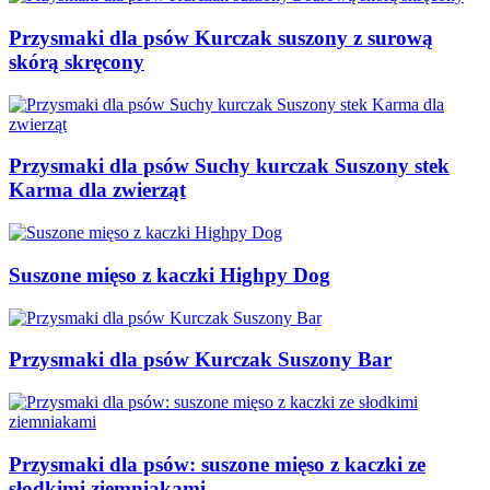
Przysmaki dla psów Kurczak suszony z surową
skórą skręcony
Przysmaki dla psów Suchy kurczak Suszony stek
Karma dla zwierząt
Suszone mięso z kaczki Highpy Dog
Przysmaki dla psów Kurczak Suszony Bar
Przysmaki dla psów: suszone mięso z kaczki ze
słodkimi ziemniakami