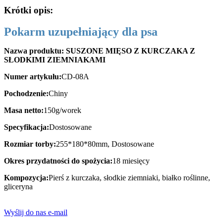
Krótki opis:
Pokarm uzupełniający dla psa
Nazwa produktu: SUSZONE MIĘSO Z KURCZAKA Z
SŁODKIMI ZIEMNIAKAMI
Numer artykułu:
CD-08A
Pochodzenie:
Chiny
Masa netto:
150g/worek
Specyfikacja:
Dostosowane
Rozmiar torby:
255*180*80mm, Dostosowane
Okres przydatności do spożycia:
18 miesięcy
Kompozycja:
Pierś z kurczaka, słodkie ziemniaki, białko roślinne,
gliceryna
Wyślij do nas e-mail